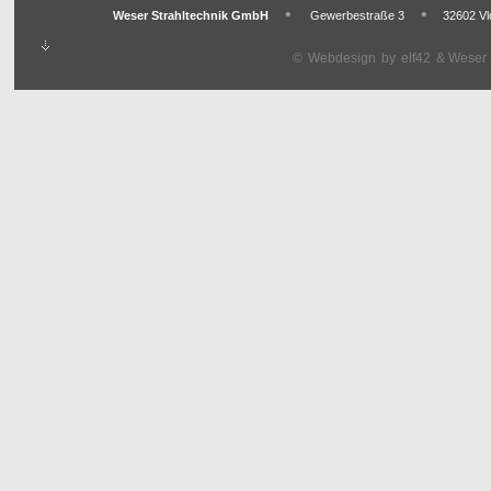
•
•
Weser Strahltechnik GmbH
Gewerbestraße 3
32602 Vl
©
Webdesign
by
elf42
& Weser S